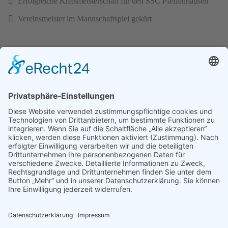
Erfolgreiche Kreismeisterschaft für den SSC Pfeffenhausen
Vereinsmeister im Mannschaftspiel gekürt
1
2
3
4
5
6
7
8
9
10
Seite 1 von 14
Kontakt
SSC Pfeffenhausen 1994 e. V.,
Evelyn Englbrecht, Dürnwinder Str. 9, 84076 Pfeffenhausen
verein
@ssc-pfeffenhausen.de