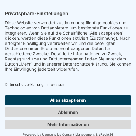
Terminkalender
Trainingsmöglichkeit in der Eishalle
Donnerstag, 20. Februar 2025
Aufrufe
: 983
Kontakt
SSC Pfeffenhausen 1994 e. V.,
Evelyn Englbrecht, Dürnwinder Str. 9, 84076 Pfeffenhausen
verein
@ssc-pfeffenhausen.de
© Stockschützenclub Pfeffenhausen e. V. | maßgeschneidert von der
Gestaltungsbude
Impressum
Datenschutz
Login