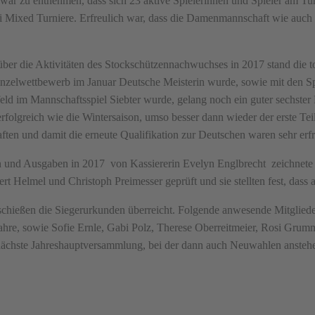
ar zu entnehmen, dass sich 23 aktive Spielerinnen und Spieler am Turn
 Mixed Turniere. Erfreulich war, dass die Damenmannschaft wie auch d
ber die Aktivitäten des Stockschützennachwuchses in 2017 stand die to
nzelwettbewerb im Januar Deutsche Meisterin wurde, sowie mit den S
feld im Mannschaftsspiel Siebter wurde, gelang noch ein guter sechster
erfolgreich wie die Wintersaison, umso besser dann wieder der erste Tei
ften und damit die erneute Qualifikation zur Deutschen waren sehr erf
n und Ausgaben in 2017 von Kassiererin Evelyn Englbrecht zeichnete 
 Helmel und Christoph Preimesser geprüft und sie stellten fest, dass al
chießen die Siegerurkunden überreicht. Folgende anwesende Mitglieder 
hre, sowie Sofie Ernle, Gabi Polz, Therese Oberreitmeier, Rosi Grumm
nächste Jahreshauptversammlung, bei der dann auch Neuwahlen ansteh