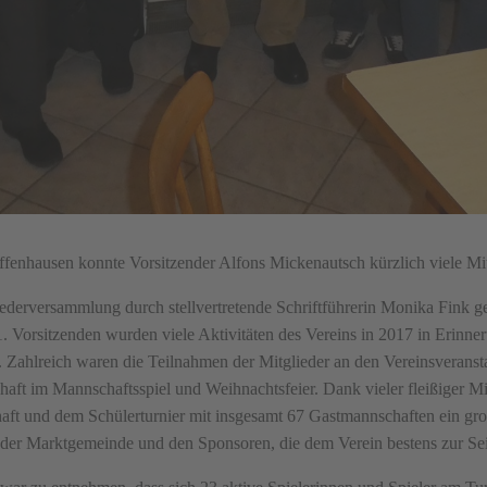
fenhausen konnte Vorsitzender Alfons Mickenautsch kürzlich viele Mit
iederversammlung durch stellvertretende Schriftführerin Monika Fink ge
. Vorsitzenden wurden viele Aktivitäten des Vereins in 2017 in Erinner
. Zahlreich waren die Teilnahmen der Mitglieder an den Vereinsveranst
aft im Mannschaftsspiel und Weihnachtsfeier. Dank vieler fleißiger Mi
aft und dem Schülerturnier mit insgesamt 67 Gastmannschaften ein gr
ei der Marktgemeinde und den Sponsoren, die dem Verein bestens zur Sei