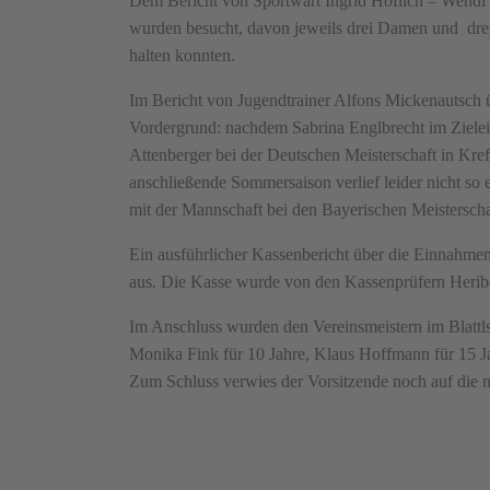
Dem Bericht von Sportwart Ingrid Höflich – Wendl w
wurden besucht, davon jeweils drei Damen und drei
halten konnten.
Im Bericht von Jugendtrainer Alfons Mickenautsch ü
Vordergrund: nachdem Sabrina Englbrecht im Zielei
Attenberger bei der Deutschen Meisterschaft in Kre
anschließende Sommersaison verlief leider nicht so 
mit der Mannschaft bei den Bayerischen Meisterscha
Ein ausführlicher Kassenbericht über die Einnahme
aus. Die Kasse wurde von den Kassenprüfern Heribert
Im Anschluss wurden den Vereinsmeistern im Blattls
Monika Fink für 10 Jahre, Klaus Hoffmann für 15 Ja
Zum Schluss verwies der Vorsitzende noch auf die 