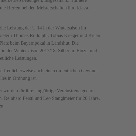
ierbetrieb beteiligten. Insgesamt 33 Turniere
ie Herren bei den Meisterschaften ihre Klasse
lle Leistung der U 14 in der Wintersaison im
pielern Thomas Rudolphi, Tobias Krieger und Kilian
 Platz beim Bayernpokal in Landshut. Die
l in der Wintersaison 2017/18: Silber im Einzel und
reuliche Leistungen.
erfreulicherweise auch einen ordentlichen Gewinn
les in Ordnung ist.
wurden für ihre langjährige Vereinstreue geehrt:
, Reinhard Ferstl und Leo Stanglmeier für 20 Jahre.
en.