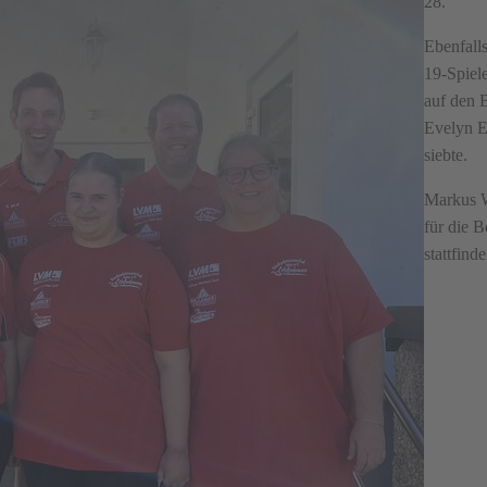
28.
Ebenfall
19-Spiele
auf den 
Evelyn E
siebte.
Markus W
für die B
stattfind